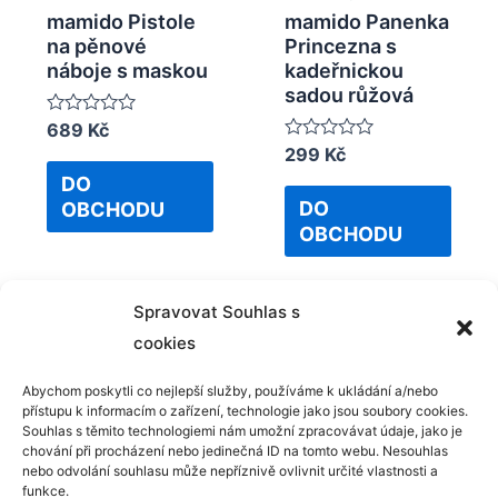
mamido Pistole
mamido Panenka
na pěnové
Princezna s
náboje s maskou
kadeřnickou
sadou růžová
Rated
689
Kč
0
Rated
299
Kč
out
0
of
DO
out
5
of
DO
OBCHODU
5
OBCHODU
Spravovat Souhlas s
cookies
Abychom poskytli co nejlepší služby, používáme k ukládání a/nebo
přístupu k informacím o zařízení, technologie jako jsou soubory cookies.
Kontakt
Souhlas s těmito technologiemi nám umožní zpracovávat údaje, jako je
chování při procházení nebo jedinečná ID na tomto webu. Nesouhlas
GDPR
nebo odvolání souhlasu může nepříznivě ovlivnit určité vlastnosti a
funkce.