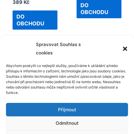
Rated
389
Kč
of
DO
0
5
out
OBCHODU
of
DO
5
OBCHODU
Spravovat Souhlas s
cookies
Abychom poskytli co nejlepší služby, používáme k ukládání a/nebo
přístupu k informacím o zařízení, technologie jako jsou soubory cookies.
Kontakt
Souhlas s těmito technologiemi nám umožní zpracovávat údaje, jako je
chování při procházení nebo jedinečná ID na tomto webu. Nesouhlas
GDPR
nebo odvolání souhlasu může nepříznivě ovlivnit určité vlastnosti a
funkce.
Příjmout
Odmítnout
Copyright © 2025 Hrajsisemnou.cz | Powered by
Šablona