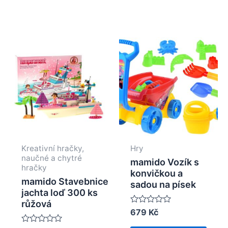
Kreativní hračky,
Hry
naučné a chytré
mamido Vozík s
hračky
konvičkou a
mamido Stavebnice
sadou na písek
jachta loď 300 ks
růžová
Rated
679
Kč
0
out