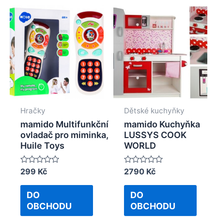
Hračky
Dětské kuchyňky
mamido Multifunkční
mamido Kuchyňka
ovladač pro miminka,
LUSSYS COOK
Huile Toys
WORLD
Rated
299
Kč
Rated
2790
Kč
0
0
out
out
of
of
DO
DO
5
5
OBCHODU
OBCHODU