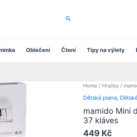
Hledat
minka
Oblečení
Čtení
Tipy na výlety
Home
/
Hračky
/ mamid
Dětská piana
,
Dětské
mamido Mini d
37 kláves
449
Kč