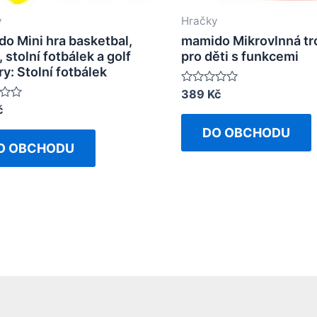
y
Hračky
o Mini hra basketbal,
mamido Mikrovlnná tr
 stolní fotbálek a golf
pro děti s funkcemi
ry: Stolní fotbálek
Rated
389
Kč
0
č
out
of
DO OBCHODU
5
O OBCHODU