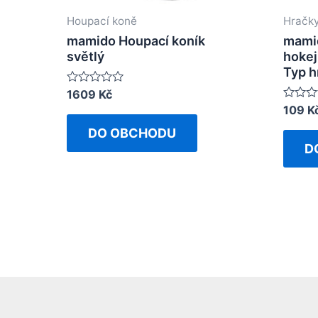
Houpací koně
Hračk
mamido Houpací koník
mamid
světlý
hokej,
Typ h
Rated
1609
Kč
0
Rated
109
K
out
0
of
out
DO OBCHODU
5
of
D
5