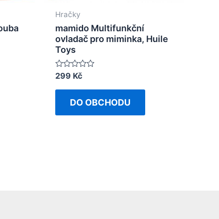
Hračky
ouba
mamido Multifunkční
ovladač pro miminka, Huile
Toys
Rated
299
Kč
0
out
of
DO OBCHODU
5