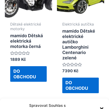
Dětské elektrické
Elektrická autíčka
motorky
mamido Dětské
mamido Dětská
elektrické
elektrická
autíčko
motorka černá
Lamborghini
Centenario
zelené
Rated
1889
Kč
0
out
of
Rated
7390
Kč
DO
5
0
OBCHODU
out
of
DO
5
OBCHODU
Spravovat Souhlas s