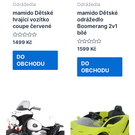
Odrážedla
Odrážedla
mamido Dětské
mamido Dětské
hrající vozítko
odrážedlo
coupe červené
Boomerang 2v1
bílé
Rated
1499
Kč
0
Rated
1599
Kč
out
0
of
DO
out
5
of
DO
OBCHODU
5
OBCHODU