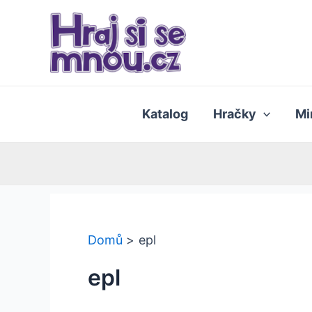
Přeskočit
na
obsah
Katalog
Hračky
Mi
Domů
epl
epl