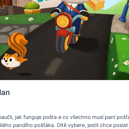
Man
učil, jak funguje pošta a co všechno musí paní pošťa
lého pandího pošťáka. Dítě vybere, jestli chce poslat