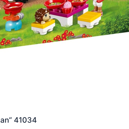
van“ 41034