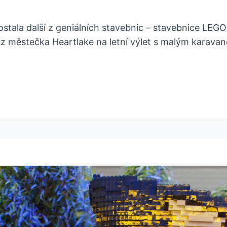
tala další z geniálních stavebnic – stavebnice LEGO F
 z městečka Heartlake na letní výlet s malým karava