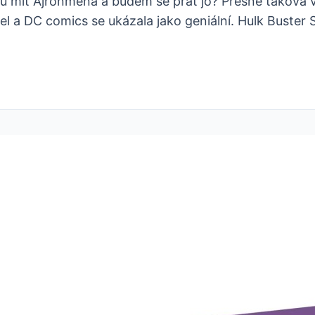
udu mít Ajronmena a budem se prát jo? Přesně taková v
l a DC comics se ukázala jako geniální. Hulk Buster