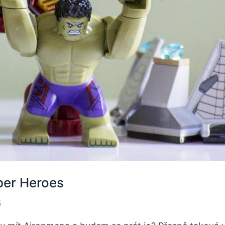
per Heroes
6