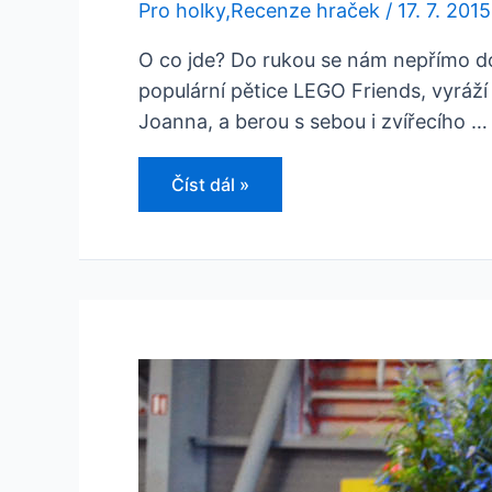
Pro holky
,
Recenze hraček
/
17. 7. 2015
O co jde? Do rukou se nám nepřímo dos
populární pětice LEGO Friends, vyráží
Joanna, a berou s sebou i zvířecího …
LEGO
Číst dál »
Friends
„Letní
karavan“
41034