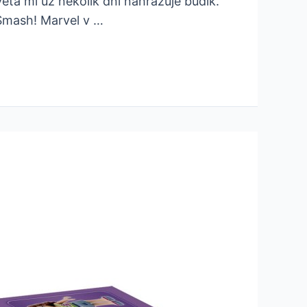
ěta mi už nekolik dní nahrazuje budík.
 Smash! Marvel v …