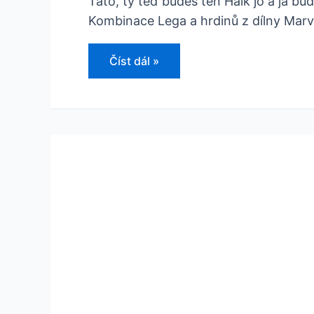
Táto, ty teď budeš ten Halk jo a já b
Kombinace Lega a hrdinů z dílny Marve
Recenze:
Číst dál »
Lego
Marvel
Super
Heroes