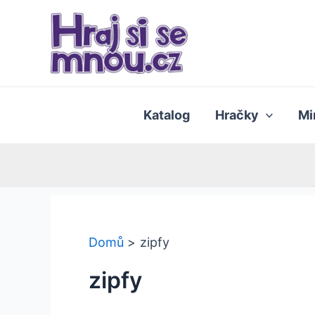
Přeskočit
na
obsah
Katalog
Hračky
Mi
Domů
zipfy
zipfy