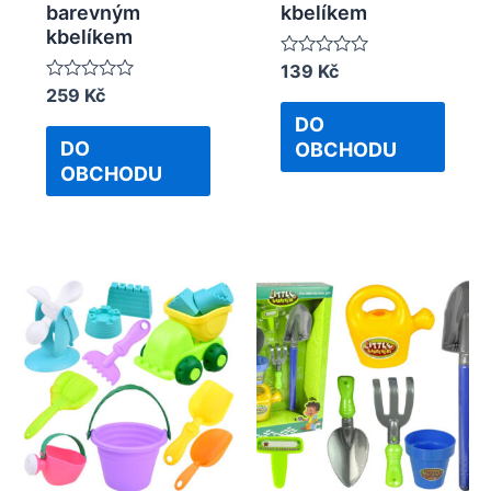
barevným
kbelíkem
kbelíkem
Rated
139
Kč
0
Rated
259
Kč
out
0
of
DO
out
5
of
DO
OBCHODU
5
OBCHODU