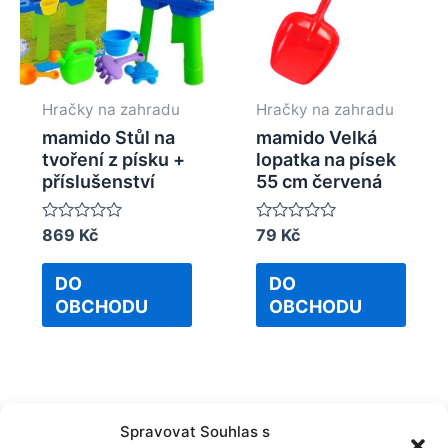
Hračky na zahradu
Hračky na zahradu
mamido Stůl na
mamido Velká
tvoření z písku +
lopatka na písek
příslušenství
55 cm červená
Rated
869
Kč
Rated
79
Kč
0
0
out
out
of
of
DO
DO
5
5
OBCHODU
OBCHODU
Spravovat Souhlas s