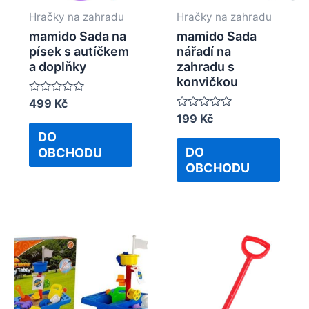
Hračky na zahradu
Hračky na zahradu
mamido Sada na
mamido Sada
písek s autíčkem
nářadí na
a doplňky
zahradu s
konvičkou
Rated
499
Kč
0
Rated
199
Kč
out
0
of
DO
out
5
of
DO
OBCHODU
5
OBCHODU