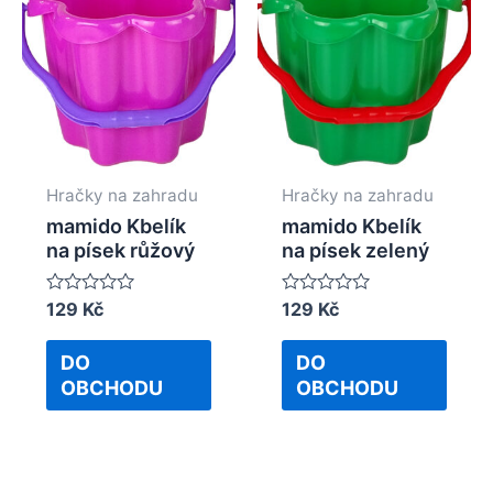
Hračky na zahradu
Hračky na zahradu
mamido Kbelík
mamido Kbelík
na písek růžový
na písek zelený
Rated
129
Kč
Rated
129
Kč
0
0
out
out
of
of
DO
DO
5
5
OBCHODU
OBCHODU