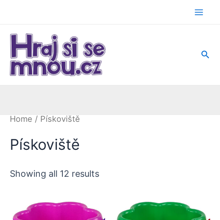
Přeskočit
na
Mai
obsah
Men
Hled
Home
/ Pískoviště
Pískoviště
Showing all 12 results