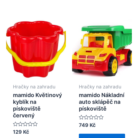
Hračky na zahradu
Hračky na zahradu
mamido Květinový
mamido Nákladní
kyblík na
auto sklápěč na
pískoviště
pískoviště
červený
Rated
749
Kč
0
Rated
129
Kč
out
0