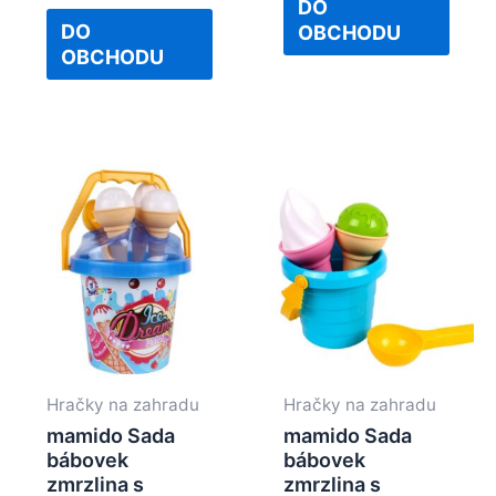
of
DO
out
5
of
DO
OBCHODU
5
OBCHODU
Hračky na zahradu
Hračky na zahradu
mamido Sada
mamido Sada
bábovek
bábovek
zmrzlina s
zmrzlina s