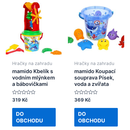
Hračky na zahradu
Hračky na zahradu
mamido Kbelík s
mamido Koupací
vodním mlýnkem
souprava Písek,
a bábovičkami
voda a zvířata
Rated
319
Kč
Rated
369
Kč
0
0
out
out
of
of
DO
DO
5
5
OBCHODU
OBCHODU