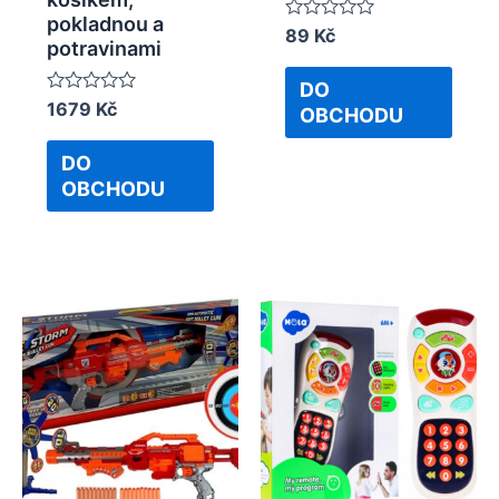
pokladnou a
Rated
89
Kč
potravinami
0
out
of
DO
5
Rated
1679
Kč
OBCHODU
0
out
of
DO
5
OBCHODU