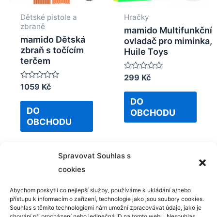
Dětské pistole a
Hračky
zbraně
mamido Multifunkční
mamido Dětská
ovladač pro miminka,
zbraň s točícím
Huile Toys
terčem
Rated
299
Kč
0
Rated
1059
Kč
out
0
of
DO
out
5
of
DO
OBCHODU
5
OBCHODU
Spravovat Souhlas s
cookies
Abychom poskytli co nejlepší služby, používáme k ukládání a/nebo
přístupu k informacím o zařízení, technologie jako jsou soubory cookies.
Kontakt
Souhlas s těmito technologiemi nám umožní zpracovávat údaje, jako je
chování při procházení nebo jedinečná ID na tomto webu. Nesouhlas