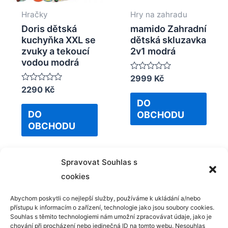
Hračky
Hry na zahradu
Doris dětská
mamido Zahradní
kuchyňka XXL se
dětská skluzavka
zvuky a tekoucí
2v1 modrá
vodou modrá
Rated
2999
Kč
0
Rated
2290
Kč
out
0
of
DO
out
5
of
DO
OBCHODU
5
OBCHODU
Spravovat Souhlas s
cookies
Abychom poskytli co nejlepší služby, používáme k ukládání a/nebo
přístupu k informacím o zařízení, technologie jako jsou soubory cookies.
Kontakt
Souhlas s těmito technologiemi nám umožní zpracovávat údaje, jako je
chování při procházení nebo jedinečná ID na tomto webu. Nesouhlas