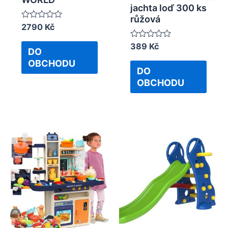
jachta loď 300 ks
růžová
Rated
2790
Kč
0
out
Rated
389
Kč
of
DO
0
5
out
OBCHODU
of
DO
5
OBCHODU