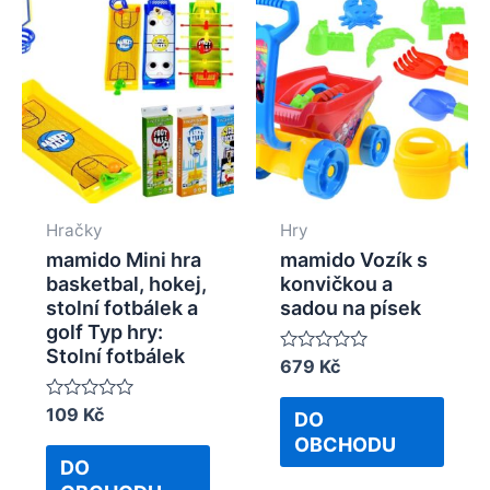
Hračky
Hry
mamido Mini hra
mamido Vozík s
basketbal, hokej,
konvičkou a
stolní fotbálek a
sadou na písek
golf Typ hry:
Stolní fotbálek
Rated
679
Kč
0
out
Rated
109
Kč
of
DO
0
5
OBCHODU
out
of
DO
5