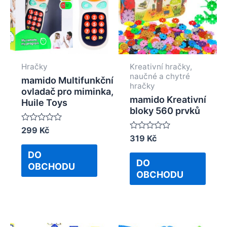
Hračky
Kreativní hračky,
naučné a chytré
mamido Multifunkční
hračky
ovladač pro miminka,
mamido Kreativní
Huile Toys
bloky 560 prvků
Rated
299
Kč
0
Rated
319
Kč
out
0
of
out
DO
5
of
DO
OBCHODU
5
OBCHODU