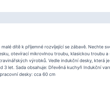
lé dítě k příjemné rozvíjející se zábavě. Nechte své
ku, otevírací mikrovlnou troubu, klasickou troubu a 
avinářských výrobků. Vedle indukční desky, která je
i od 3 let. Sada obsahuje: Dřevěná kuchyň Indukční v
pracovní desky: cca 60 cm