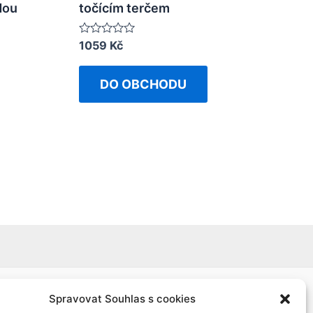
dou
točícím terčem
Rated
1059
Kč
0
out
of
DO OBCHODU
5
Spravovat Souhlas s cookies