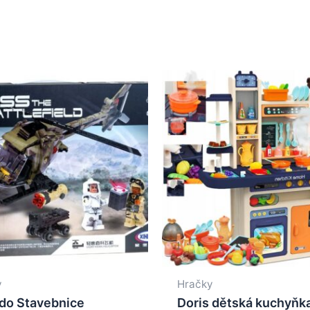
y
Hračky
do Stavebnice
Doris dětská kuchyňk