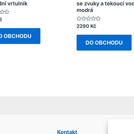
ní vrtulník
se zvuky a tekoucí vo
modrá
č
Rated
2290
Kč
0
out
O OBCHODU
of
DO OBCHODU
5
Kontakt