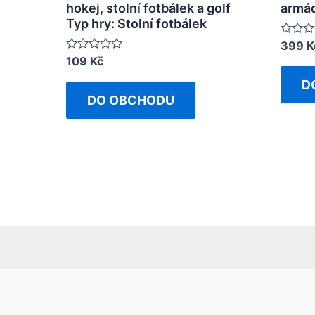
hokej, stolní fotbálek a golf
armád
Typ hry: Stolní fotbálek
Rated
399
K
0
Rated
109
Kč
out
0
of
out
D
5
of
DO OBCHODU
5