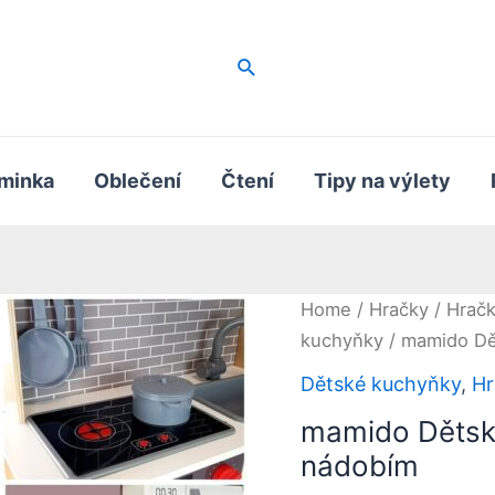
Hledat
minka
Oblečení
Čtení
Tipy na výlety
Home
/
Hračky
/
Hračk
kuchyňky
/ mamido Dě
Dětské kuchyňky
,
Hr
mamido Dětsk
nádobím