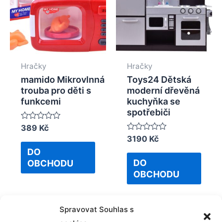
Hračky
Hračky
mamido Mikrovlnná
Toys24 Dětská
trouba pro děti s
moderní dřevěná
funkcemi
kuchyňka se
spotřebiči
Rated
389
Kč
0
Rated
3190
Kč
out
0
of
DO
out
5
of
DO
OBCHODU
5
OBCHODU
Spravovat Souhlas s