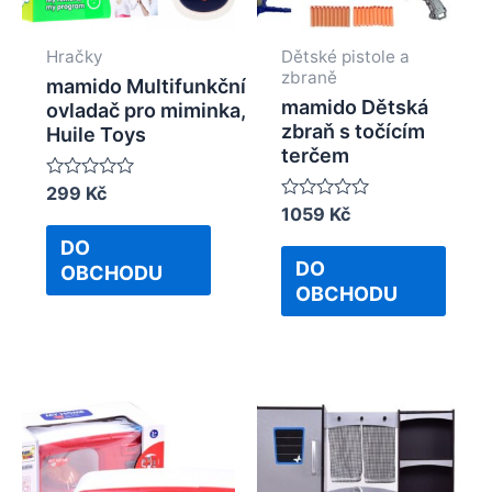
Hračky
Dětské pistole a
zbraně
mamido Multifunkční
mamido Dětská
ovladač pro miminka,
zbraň s točícím
Huile Toys
terčem
Rated
299
Kč
0
Rated
1059
Kč
out
0
of
DO
out
5
of
DO
OBCHODU
5
OBCHODU