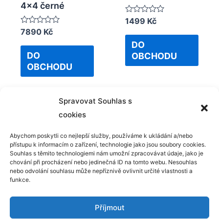
4×4 černé
Rated
1499
Kč
0
Rated
7890
Kč
out
0
of
DO
out
5
of
DO
OBCHODU
5
OBCHODU
Spravovat Souhlas s
cookies
Abychom poskytli co nejlepší služby, používáme k ukládání a/nebo
přístupu k informacím o zařízení, technologie jako jsou soubory cookies.
Kontakt
Souhlas s těmito technologiemi nám umožní zpracovávat údaje, jako je
chování při procházení nebo jedinečná ID na tomto webu. Nesouhlas
GDPR
nebo odvolání souhlasu může nepříznivě ovlivnit určité vlastnosti a
funkce.
Příjmout