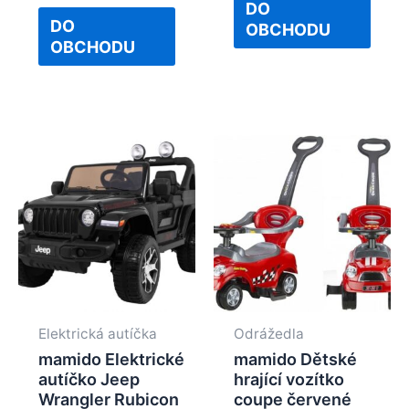
of
DO
out
5
of
DO
OBCHODU
5
OBCHODU
Elektrická autíčka
Odrážedla
mamido Elektrické
mamido Dětské
autíčko Jeep
hrající vozítko
Wrangler Rubicon
coupe červené