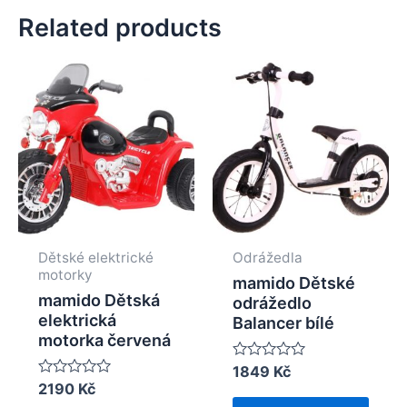
Related products
Dětské elektrické
Odrážedla
motorky
mamido Dětské
mamido Dětská
odrážedlo
elektrická
Balancer bílé
motorka červená
Rated
1849
Kč
0
Rated
2190
Kč
out
0