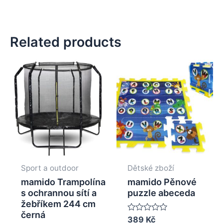
Related products
Sport a outdoor
Dětské zboží
mamido Trampolína
mamido Pěnové
s ochrannou sítí a
puzzle abeceda
žebříkem 244 cm
černá
Rated
389
Kč