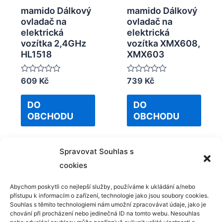
mamido Dálkový
mamido Dálkový
ovladač na
ovladač na
elektrická
elektrická
vozítka 2,4GHz
vozítka XMX608,
HL1518
XMX603
Rated
609
Kč
Rated
739
Kč
0
0
out
out
of
of
DO
DO
5
5
OBCHODU
OBCHODU
Spravovat Souhlas s
cookies
Abychom poskytli co nejlepší služby, používáme k ukládání a/nebo
přístupu k informacím o zařízení, technologie jako jsou soubory cookies.
Kontakt
Souhlas s těmito technologiemi nám umožní zpracovávat údaje, jako je
chování při procházení nebo jedinečná ID na tomto webu. Nesouhlas
GDPR