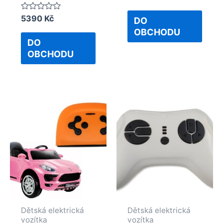
0
out
Rated
5390
Kč
of
DO
0
5
OBCHODU
out
of
DO
5
OBCHODU
Dětská elektrická
Dětská elektrická
vozítka
vozítka