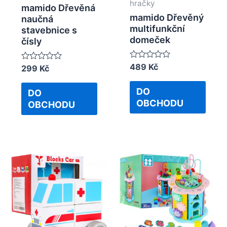
hračky
mamido Dřevěná
mamido Dřevěný
naučná
multifunkční
stavebnice s
domeček
čísly
Rated
489
Kč
Rated
299
Kč
0
0
out
out
of
of
DO
DO
5
5
OBCHODU
OBCHODU