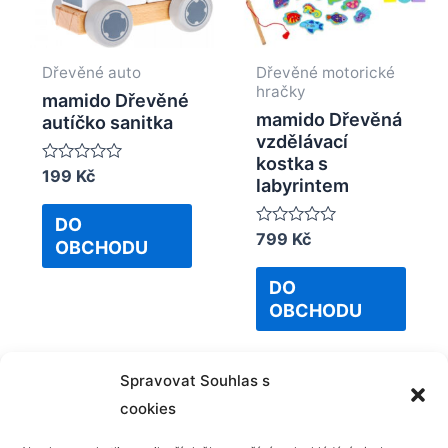
Dřevěné auto
Dřevěné motorické
hračky
mamido Dřevěné
mamido Dřevěná
autíčko sanitka
vzdělávací
kostka s
Rated
199
Kč
labyrintem
0
out
of
DO
5
Rated
799
Kč
OBCHODU
0
out
of
DO
5
OBCHODU
Spravovat Souhlas s
cookies