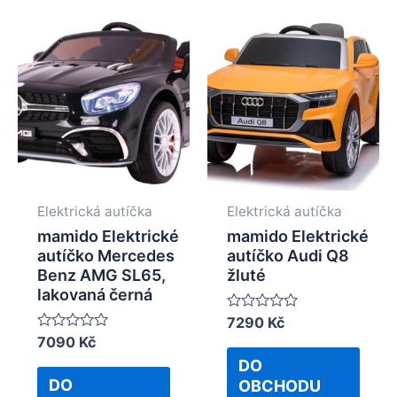
Elektrická autíčka
Elektrická autíčka
mamido Elektrické
mamido Elektrické
autíčko Mercedes
autíčko Audi Q8
Benz AMG SL65,
žluté
lakovaná černá
Rated
7290
Kč
0
Rated
7090
Kč
out
0
of
DO
out
5
of
DO
OBCHODU
5