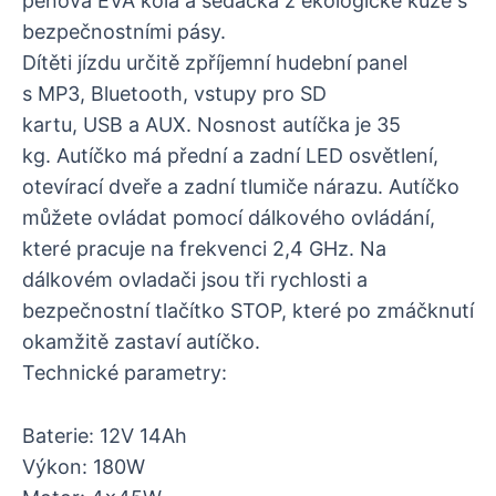
pěnová EVA kola a sedačka z ekologické kůže s
bezpečnostními pásy.
Dítěti jízdu určitě zpříjemní hudební panel
s MP3, Bluetooth, vstupy pro SD
kartu, USB a AUX. Nosnost autíčka je 35
kg. Autíčko má přední a zadní LED osvětlení,
otevírací dveře a zadní tlumiče nárazu. Autíčko
můžete ovládat pomocí dálkového ovládání,
které pracuje na frekvenci 2,4 GHz. Na
dálkovém ovladači jsou tři rychlosti a
bezpečnostní tlačítko STOP, které po zmáčknutí
okamžitě zastaví autíčko.
Technické parametry:
Baterie: 12V 14Ah
Výkon: 180W