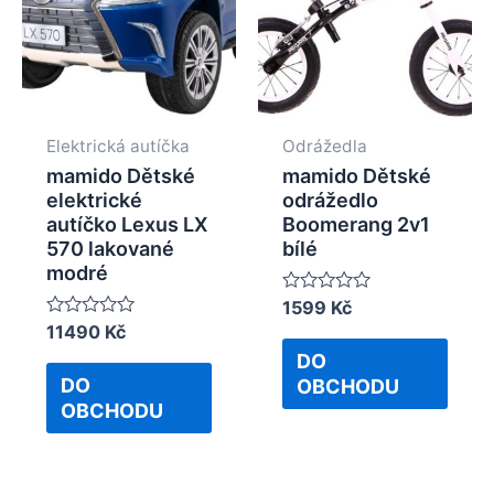
Elektrická autíčka
Odrážedla
mamido Dětské
mamido Dětské
elektrické
odrážedlo
autíčko Lexus LX
Boomerang 2v1
570 lakované
bílé
modré
Rated
1599
Kč
0
Rated
11490
Kč
out
0
of
DO
out
5
of
DO
OBCHODU
5
OBCHODU