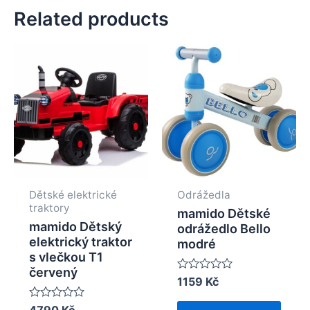
Related products
Dětské elektrické
Odrážedla
traktory
mamido Dětské
mamido Dětský
odrážedlo Bello
elektrický traktor
modré
s vlečkou T1
červený
Rated
1159
Kč
0
out
Rated
4790
Kč