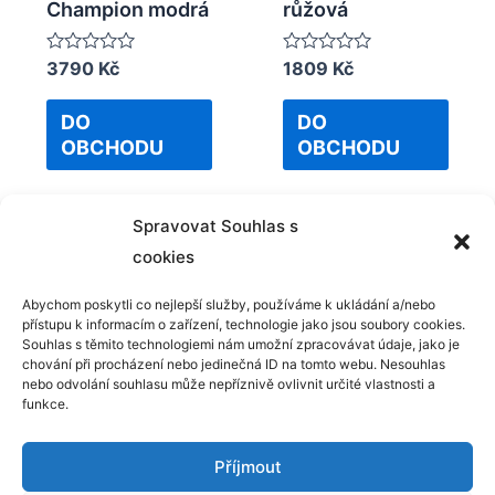
Champion modrá
růžová
Rated
3790
Kč
Rated
1809
Kč
0
0
out
out
of
of
DO
DO
5
5
OBCHODU
OBCHODU
Spravovat Souhlas s
cookies
Abychom poskytli co nejlepší služby, používáme k ukládání a/nebo
přístupu k informacím o zařízení, technologie jako jsou soubory cookies.
Kontakt
Souhlas s těmito technologiemi nám umožní zpracovávat údaje, jako je
chování při procházení nebo jedinečná ID na tomto webu. Nesouhlas
GDPR
nebo odvolání souhlasu může nepříznivě ovlivnit určité vlastnosti a
funkce.
Příjmout