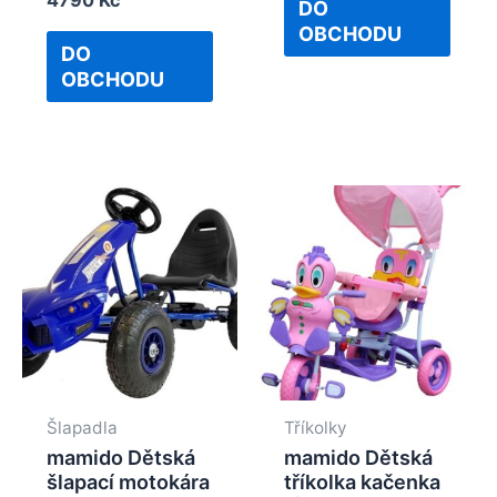
of
DO
0
5
out
OBCHODU
of
DO
5
OBCHODU
Šlapadla
Tříkolky
mamido Dětská
mamido Dětská
šlapací motokára
tříkolka kačenka