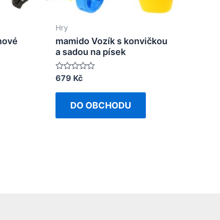
Hry
nové
mamido Vozík s konvičkou
a sadou na písek
Rated
679
Kč
0
out
of
DO OBCHODU
5