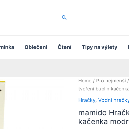
Hledat
minka
Oblečení
Čtení
Tipy na výlety
Home
/
Pro nejmenší
tvoření bublin kačenk
Hračky
,
Vodní hračk
mamido Hračka
kačenka modr