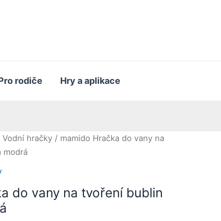
Pro rodiče
Hry a aplikace
/
Vodní hračky
/ mamido Hračka do vany na
a modrá
y
 do vany na tvoření bublin
á