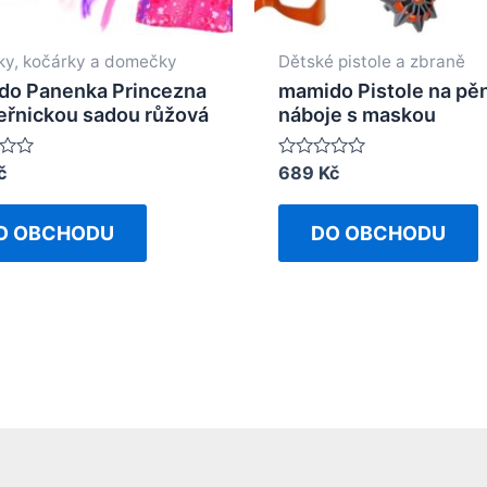
y, kočárky a domečky
Dětské pistole a zbraně
do Panenka Princezna
mamido Pistole na pě
eřnickou sadou růžová
náboje s maskou
č
Rated
689
Kč
0
out
of
O OBCHODU
DO OBCHODU
5