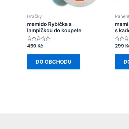
Hračky
Panenk
mamido Rybička s
mami
lampičkou do koupele
s kad
Rated
459
Kč
Rated
299
K
0
0
out
out
of
of
DO OBCHODU
D
5
5