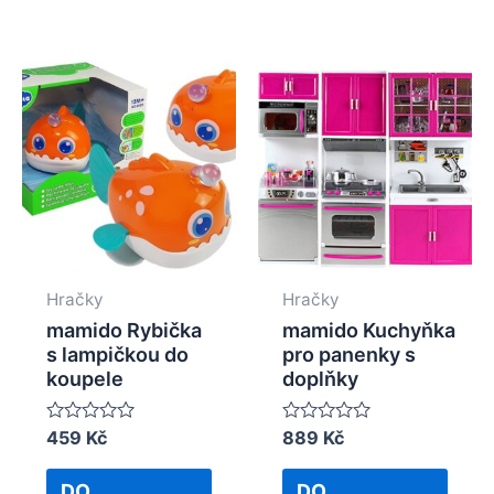
Hračky
Hračky
mamido Rybička
mamido Kuchyňka
s lampičkou do
pro panenky s
koupele
doplňky
Rated
459
Kč
Rated
889
Kč
0
0
out
out
of
of
DO
DO