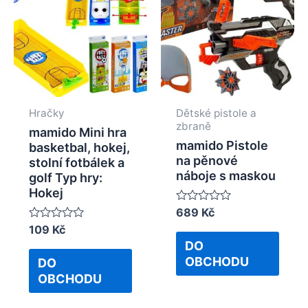
Hračky
Dětské pistole a
zbraně
mamido Mini hra
mamido Pistole
basketbal, hokej,
na pěnové
stolní fotbálek a
náboje s maskou
golf Typ hry:
Hokej
Rated
689
Kč
0
Rated
109
Kč
out
0
of
DO
out
5
of
OBCHODU
DO
5
OBCHODU