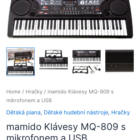
Home
/
Hračky
/ mamido Klávesy MQ-809 s
mikrofonem a USB
Dětská piana
,
Dětské hudební nástroje
,
Hračky
mamido Klávesy MQ-809 s
mikrofonem a USB