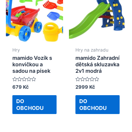
Hry
Hry na zahradu
mamido Vozík s
mamido Zahradní
konvičkou a
dětská skluzavka
sadou na písek
2v1 modrá
Rated
679
Kč
Rated
2999
Kč
0
0
out
out
of
of
DO
DO
5
5
OBCHODU
OBCHODU