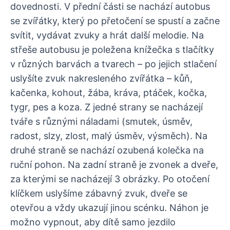
dovednosti. V přední části se nachází autobus
se zvířátky, který po přetočení se spustí a začne
svítit, vydávat zvuky a hrát další melodie. Na
střeše autobusu je poležena knížečka s tlačítky
v různých barvách a tvarech – po jejich stlačení
uslyšíte zvuk nakresleného zvířátka – kůň,
kačenka, kohout, žába, kráva, ptáček, kočka,
tygr, pes a koza. Z jedné strany se nacházejí
tváře s různými náladami (smutek, úsměv,
radost, slzy, zlost, malý úsměv, výsměch). Na
druhé straně se nachází ozubená kolečka na
ruční pohon. Na zadní straně je zvonek a dveře,
za kterými se nacházejí 3 obrázky. Po otočení
klíčkem uslyšíme zábavný zvuk, dveře se
otevřou a vždy ukazují jinou scénku. Náhon je
možno vypnout, aby dítě samo jezdilo