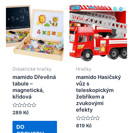
Didaktické hračky
Hračky
mamido Dřevěná
mamido Hasičský
tabule –
vůz s
magnetická,
teleskopickým
křídová
žebříkem a
zvukovými
efekty
Rated
289
Kč
0
out
Rated
819
Kč
of
DO
0
5