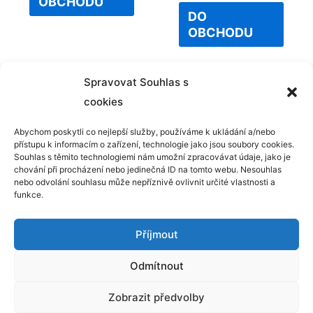
OBCHODU
out
of
DO
5
OBCHODU
Spravovat Souhlas s
cookies
Abychom poskytli co nejlepší služby, používáme k ukládání a/nebo
přístupu k informacím o zařízení, technologie jako jsou soubory cookies.
Kontakt
Souhlas s těmito technologiemi nám umožní zpracovávat údaje, jako je
chování při procházení nebo jedinečná ID na tomto webu. Nesouhlas
GDPR
nebo odvolání souhlasu může nepříznivě ovlivnit určité vlastnosti a
funkce.
Příjmout
Odmítnout
Copyright © 2025 Hrajsisemnou.cz | Powered by
Šablona
Zobrazit předvolby
Astra WordPress