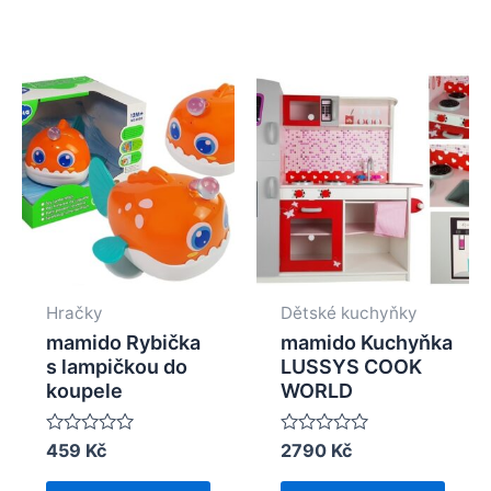
Hračky
Dětské kuchyňky
mamido Rybička
mamido Kuchyňka
s lampičkou do
LUSSYS COOK
koupele
WORLD
Rated
459
Kč
Rated
2790
Kč
0
0
out
out