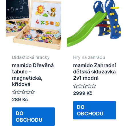
Didaktické hračky
Hry na zahradu
mamido Dřevěná
mamido Zahradní
tabule –
dětská skluzavka
magnetická,
2v1 modrá
křídová
Rated
2999
Kč
0
Rated
289
Kč
out
0
of
DO
out
5
of
DO
OBCHODU
5
OBCHODU