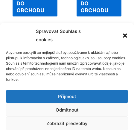
of
of
DO
DO
5
5
OBCHODU
OBCHODU
Spravovat Souhlas s
cookies
Abychom poskytli co nejlepší služby, používáme k ukládání a/nebo
přístupu k informacím o zařízení, technologie jako jsou soubory cookies.
Kontakt
Souhlas s těmito technologiemi nám umožní zpracovávat údaje, jako je
chování při procházení nebo jedinečná ID na tomto webu. Nesouhlas
GDPR
nebo odvolání souhlasu může nepříznivě ovlivnit určité vlastnosti a
funkce.
Příjmout
Odmítnout
Copyright © 2025 Hrajsisemnou.cz | Powered by
Šablona
Zobrazit předvolby
Astra WordPress