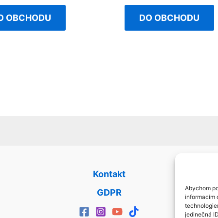
out
of
O OBCHODU
DO OBCHODU
5
Kontakt
Abychom pos
GDPR
informacím o
technologie
jedinečná I