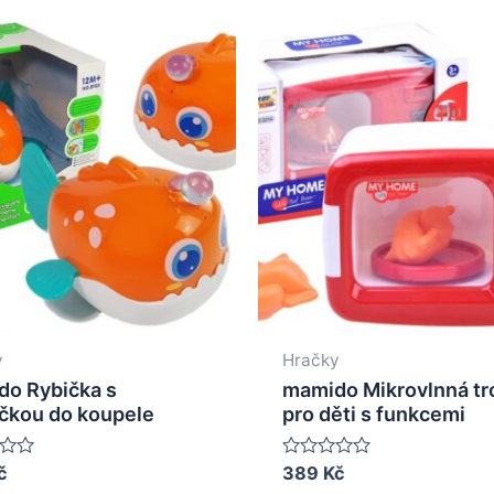
y
Hračky
o Rybička s
mamido Mikrovlnná tr
čkou do koupele
pro děti s funkcemi
č
Rated
389
Kč
0