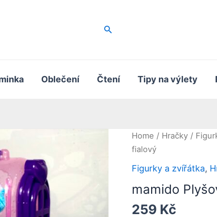
Hledat
minka
Oblečení
Čtení
Tipy na výlety
Home
/
Hračky
/
Figur
fialový
Figurky a zvířátka
,
H
mamido Plyšov
259
Kč