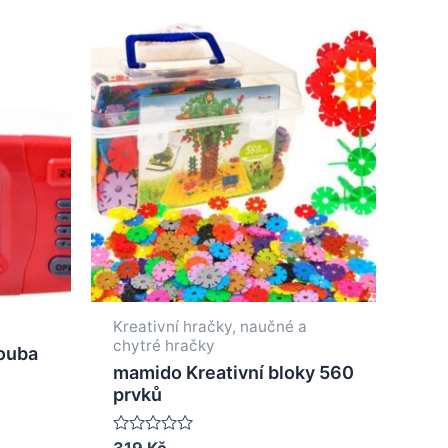
Kreativní hračky, naučné a
chytré hračky
ouba
mamido Kreativní bloky 560
prvků
Rated