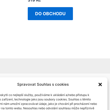
319
Kč
0
out
of
DO OBCHODU
5
Spravovat Souhlas s cookies
kytli co nejlepší služby, používáme k ukládání a/nebo přístupu k
 zařízení, technologie jako jsou soubory cookies. Souhlas s těmito
mi nám umožní zpracovávat údaje, jako je chování při procházení nebo
D na tomto webu. Nesouhlas nebo odvolání souhlasu může nepříznivě