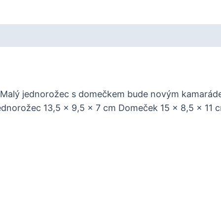
ětí. Malý jednorožec s domečkem bude novým kamarád
ednorožec 13,5 x 9,5 x 7 cm Domeček 15 x 8,5 x 11 