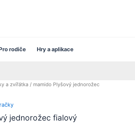
Pro rodiče
Hry a aplikace
ky a zvířátka
/ mamido Plyšový jednorožec
račky
ý jednorožec fialový