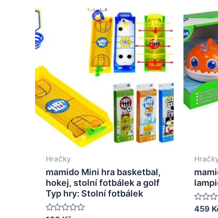
Hračky
Hračk
mamido Mini hra basketbal,
mamid
hokej, stolní fotbálek a golf
lampi
Typ hry: Stolní fotbálek
Rated
459
K
0