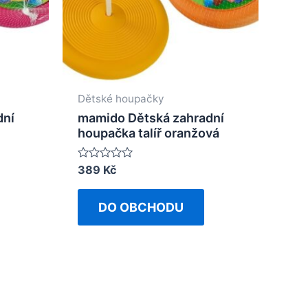
Dětské houpačky
dní
mamido Dětská zahradní
houpačka talíř oranžová
Rated
389
Kč
0
out
of
DO OBCHODU
5