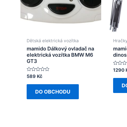
Dětská elektrická vozítka
Hračky
mamido Dálkový ovladač na
mamid
elektrická vozítka BMW M6
dinos
GT3
Rated
1290
0
Rated
589
Kč
out
0
of
out
D
5
of
DO OBCHODU
5