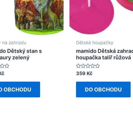
 na zahradu
Dětské houpačky
o Dětský stan s
mamido Dětská zahra
aury zelený
houpačka talíř růžová
Kč
Rated
359
Kč
0
out
of
O OBCHODU
DO OBCHODU
5