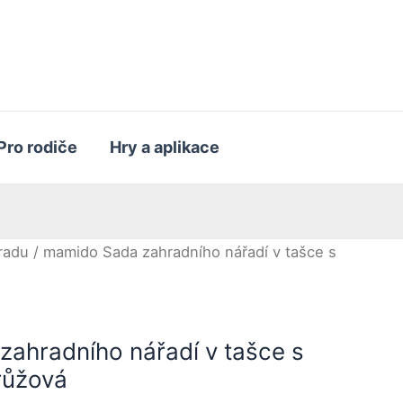
Pro rodiče
Hry a aplikace
radu
/ mamido Sada zahradního nářadí v tašce s
ahradního nářadí v tašce s
růžová