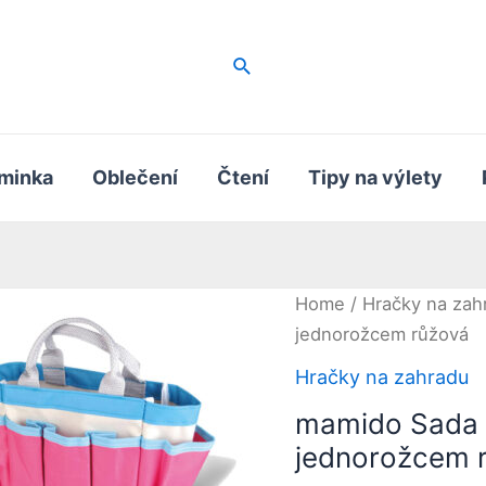
Hledat
minka
Oblečení
Čtení
Tipy na výlety
Home
/
Hračky na zah
jednorožcem růžová
Hračky na zahradu
mamido Sada z
jednorožcem 