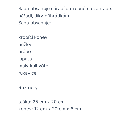
Sada obsahuje nářadí potřebné na zahradě. 
nářadí, díky přihrádkám.
Sada obsahuje:
kropící konev
nůžky
hrábě
lopata
malý kultivátor
rukavice
Rozměry:
taška: 25 cm x 20 cm
konev: 12 cm x 20 cm x 6 cm