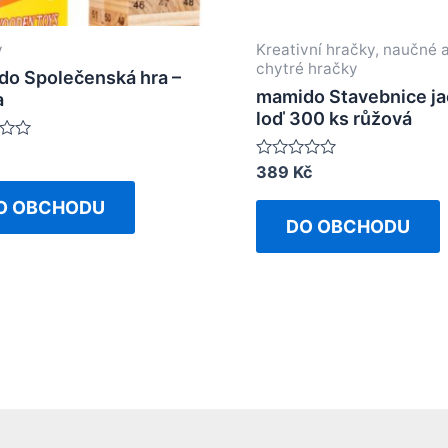
y
Kreativní hračky, naučné 
chytré hračky
o Společenská hra –
mamido Stavebnice ja
a
loď 300 ks růžová
Rated
389
Kč
0
out
O OBCHODU
of
DO OBCHODU
5