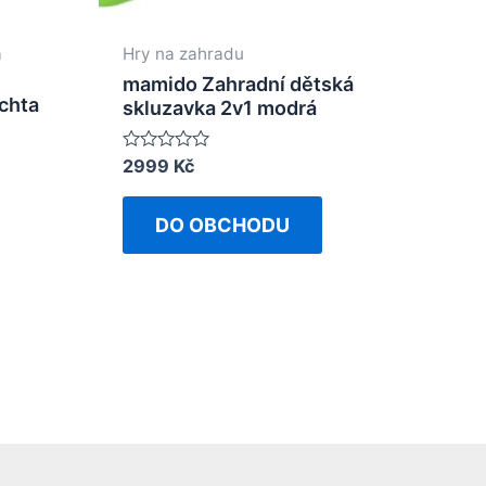
a
Hry na zahradu
mamido Zahradní dětská
chta
skluzavka 2v1 modrá
Rated
2999
Kč
0
out
of
DO OBCHODU
5