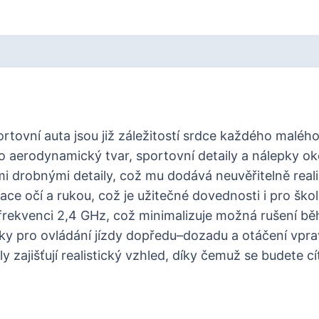
ortovní auta jsou již záležitostí srdce každého malé
o aerodynamický tvar, sportovní detaily a nálepky o
mi drobnými detaily, což mu dodává neuvěřitelně reali
ce očí a rukou, což je užitečné dovednosti i pro škol
 frekvenci 2,4 GHz, což minimalizuje možná rušení bě
ky pro ovládání jízdy dopředu–dozadu a otáčení vpr
ly zajišťují realistický vzhled, díky čemuž se budete