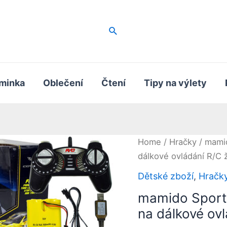
Hledat
minka
Oblečení
Čtení
Tipy na výlety
Home
/
Hračky
/ mamid
dálkové ovládání R/C ž
Dětské zboží
,
Hračk
mamido Sporto
na dálkové ovl