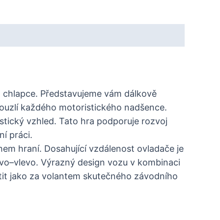
ho chlapce. Představujeme vám dálkově
kouzlí každého motoristického nadšence.
stický vzhled. Tato hra podporuje rozvoj
ní práci.
hem hraní. Dosahující vzdálenost ovladače je
avo–vlevo. Výrazný design vozu v kombinaci
 cítit jako za volantem skutečného závodního