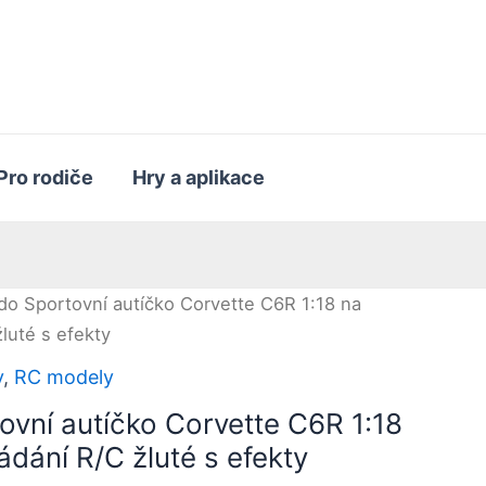
Pro rodiče
Hry a aplikace
o Sportovní autíčko Corvette C6R 1:18 na
luté s efekty
y
,
RC modely
vní autíčko Corvette C6R 1:18
ádání R/C žluté s efekty