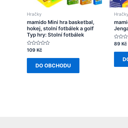
Hračky
Hračk
mamido Mini hra basketbal,
mamid
hokej, stolní fotbálek a golf
Jeng
Typ hry: Stolní fotbálek
Rated
89
Kč
0
Rated
109
Kč
out
0
of
out
D
5
of
DO OBCHODU
5