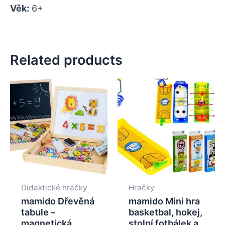
Věk:
6+
Related products
Didaktické hračky
Hračky
mamido Dřevěná
mamido Mini hra
tabule –
basketbal, hokej,
magnetická,
stolní fotbálek a