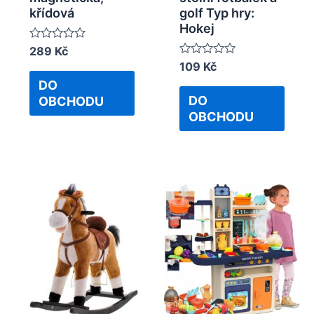
křídová
golf Typ hry:
Hokej
Rated
289
Kč
0
Rated
109
Kč
out
0
of
DO
out
5
of
DO
OBCHODU
5
OBCHODU