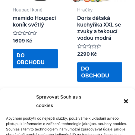
Houpací koně
Hračky
mamido Houpací
Doris dětská
koník světlý
kuchyňka XXL se
zvuky a tekoucí
vodou modrá
Rated
1609
Kč
0
out
Rated
2290
Kč
of
DO
0
5
OBCHODU
out
of
DO
5
OBCHODU
Spravovat Souhlas s
cookies
Abychom poskytli co nejlepší služby, používáme k ukládání a/nebo
přístupu k informacím o zařízení, technologie jako jsou soubory cookies.
Kontakt
Souhlas s těmito technologiemi nám umožní zpracovávat údaje, jako je
chování při procházení nebo jedinečná ID na tomto webu. Nesouhlas