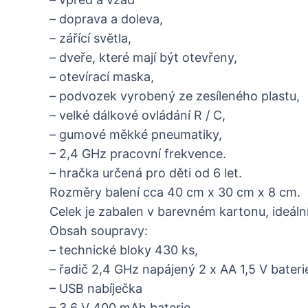
– doprava a doleva,
– zářící světla,
– dveře, které mají být otevřeny,
– otevírací maska,
– podvozek vyrobený ze zesíleného plastu,
– velké dálkové ovládání R / C,
– gumové měkké pneumatiky,
– 2,4 GHz pracovní frekvence.
– hračka určená pro děti od 6 let.
Rozměry balení cca 40 cm x 30 cm x 8 cm.
Celek je zabalen v barevném kartonu, ideální
Obsah soupravy:
– technické bloky 430 ks,
– řadič 2,4 GHz napájený 2 x AA 1,5 V baterie
– USB nabíječka
– 3,6 V 400 mAh baterie,