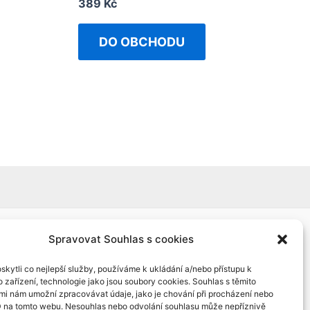
Rated
389
Kč
0
out
of
DO OBCHODU
5
Spravovat Souhlas s cookies
kytli co nejlepší služby, používáme k ukládání a/nebo přístupu k
 zařízení, technologie jako jsou soubory cookies. Souhlas s těmito
mi nám umožní zpracovávat údaje, jako je chování při procházení nebo
D na tomto webu. Nesouhlas nebo odvolání souhlasu může nepříznivě