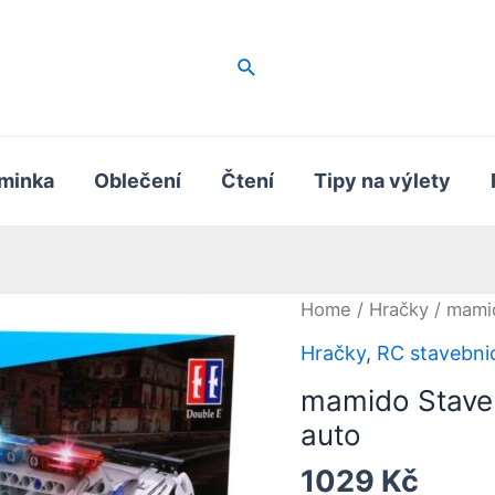
Hledat
minka
Oblečení
Čtení
Tipy na výlety
Home
/
Hračky
/ mamid
Hračky
,
RC stavebni
mamido Staveb
auto
1029
Kč