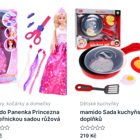
y, kočárky a domečky
Dětské kuchyňky
do Panenka Princezna
mamido Sada kuchyň
eřnickou sadou růžová
doplňků
č
Rated
219
Kč
0