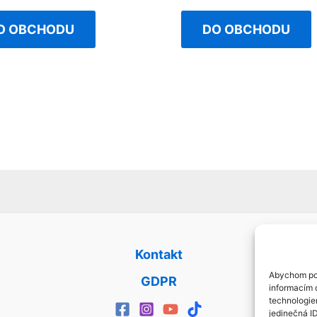
out
of
O OBCHODU
DO OBCHODU
5
Kontakt
Abychom pos
GDPR
informacím o
technologie
jedinečná I