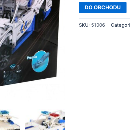
DO OBCHODU
SKU:
51006
Categor