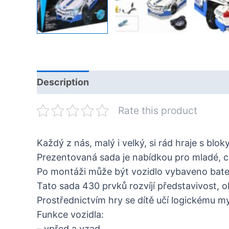
Description
Rate this product
Každý z nás, malý i velký, si rád hraje s bloky
Prezentovaná sada je nabídkou pro mladé, c
Po montáži může být vozidlo vybaveno bater
Tato sada 430 prvků rozvíjí představivost, o
Prostřednictvím hry se dítě učí logickému myšl
Funkce vozidla:
– vpřed a vzad