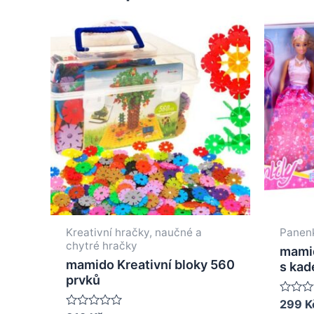
Kreativní hračky, naučné a
Panenk
chytré hračky
mami
mamido Kreativní bloky 560
s kad
prvků
Rated
299
K
0