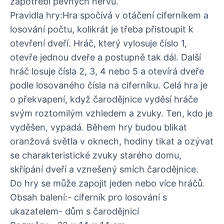
zapotřebí pevných nervů.
Pravidla hry:Hra spočívá v otáčení ciferníkem a
losování počtu, kolikrát je třeba přistoupit k
otevření dveří. Hráč, který vylosuje číslo 1,
otevře jednou dveře a postupně tak dál. Další
hráč losuje čísla 2, 3, 4 nebo 5 a otevírá dveře
podle losovaného čísla na ciferníku. Celá hra je
o překvapení, když čarodějnice vyděsí hráče
svým roztomilým vzhledem a zvuky. Ten, kdo je
vyděšen, vypadá. Během hry budou blikat
oranžová světla v oknech, hodiny tikat a ozývat
se charakteristické zvuky starého domu,
skřípání dveří a vznešený smích čarodějnice.
Do hry se může zapojit jeden nebo více hráčů.
Obsah balení:- ciferník pro losování s
ukazatelem- dům s čarodějnicí