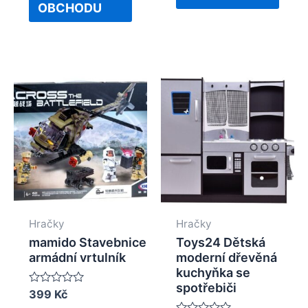
OBCHODU
Hračky
Hračky
mamido Stavebnice
Toys24 Dětská
armádní vrtulník
moderní dřevěná
kuchyňka se
spotřebiči
Rated
399
Kč
0