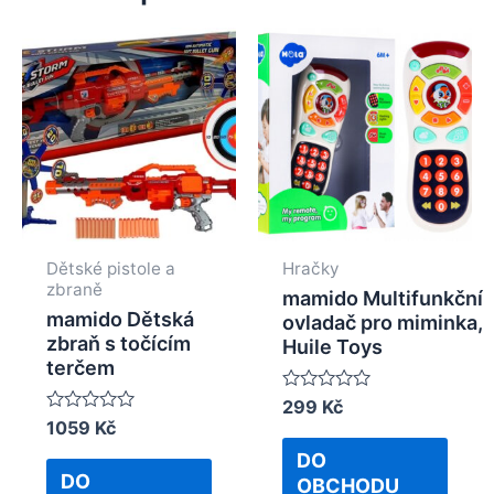
Dětské pistole a
Hračky
zbraně
mamido Multifunkční
mamido Dětská
ovladač pro miminka,
zbraň s točícím
Huile Toys
terčem
Rated
299
Kč
0
Rated
1059
Kč
out
0
of
DO
out
5
of
DO
OBCHODU
5