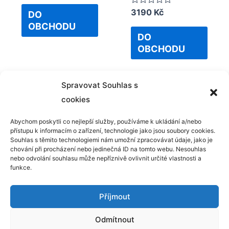
out
Rated
3190
Kč
of
DO
0
5
OBCHODU
out
of
DO
5
OBCHODU
Spravovat Souhlas s
cookies
Abychom poskytli co nejlepší služby, používáme k ukládání a/nebo
přístupu k informacím o zařízení, technologie jako jsou soubory cookies.
Kontakt
Souhlas s těmito technologiemi nám umožní zpracovávat údaje, jako je
chování při procházení nebo jedinečná ID na tomto webu. Nesouhlas
GDPR
nebo odvolání souhlasu může nepříznivě ovlivnit určité vlastnosti a
funkce.
Příjmout
Odmítnout