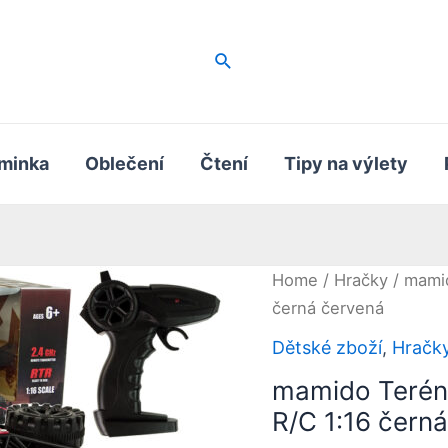
Hledat
minka
Oblečení
Čtení
Tipy na výlety
Home
/
Hračky
/ mamid
černá červená
Dětské zboží
,
Hračk
mamido Terénn
R/C 1:16 čern