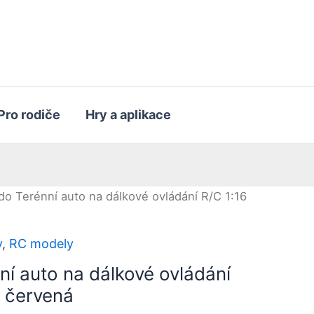
Pro rodiče
Hry a aplikace
o Terénní auto na dálkové ovládání R/C 1:16
y
,
RC modely
í auto na dálkové ovládání
á červená