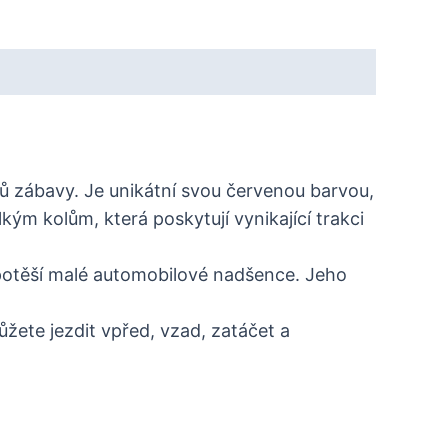
ů zábavy. Je unikátní svou červenou barvou,
ým kolům, která poskytují vynikající trakci
ě potěší malé automobilové nadšence. Jeho
žete jezdit vpřed, vzad, zatáčet a