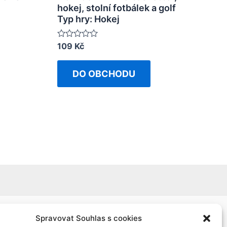
hokej, stolní fotbálek a golf
Typ hry: Hokej
Rated
109
Kč
0
out
of
DO OBCHODU
5
Spravovat Souhlas s cookies