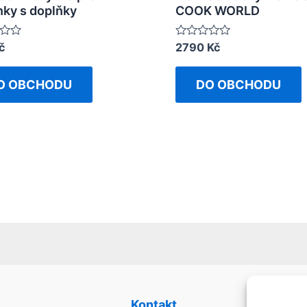
ky s doplňky
COOK WORLD
č
Rated
2790
Kč
0
out
of
O OBCHODU
DO OBCHODU
5
Kontakt