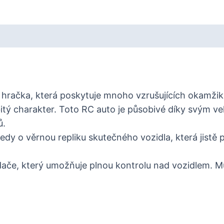
 hračka, která poskytuje mnoho vzrušujících okamžik
tý charakter. Toto RC auto je působivé díky svým velk
ů.
 tedy o věrnou repliku skutečného vozidla, která jist
ače, který umožňuje plnou kontrolu nad vozidlem. Mů