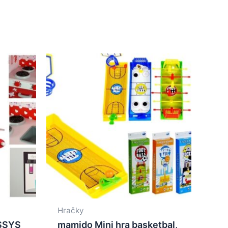
Hračky
SSYS
mamido Mini hra basketbal,