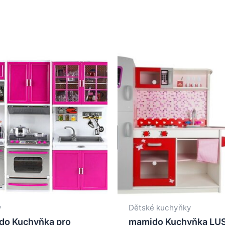
y
Dětské kuchyňky
do Kuchyňka pro
mamido Kuchyňka LU