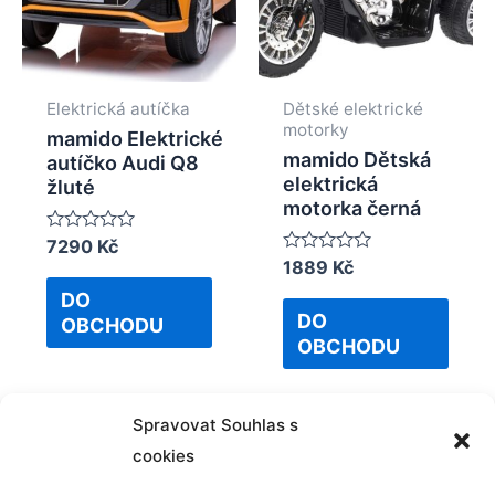
Elektrická autíčka
Dětské elektrické
motorky
mamido Elektrické
mamido Dětská
autíčko Audi Q8
elektrická
žluté
motorka černá
Rated
7290
Kč
0
Rated
1889
Kč
out
0
of
DO
out
5
of
DO
OBCHODU
5
OBCHODU
Spravovat Souhlas s
cookies