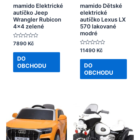
mamido Elektrické
mamido Dětské
autíčko Jeep
elektrické
Wrangler Rubicon
autíčko Lexus LX
4×4 zelené
570 lakované
modré
Rated
7890
Kč
0
Rated
11490
Kč
out
0
of
DO
out
5
of
DO
OBCHODU
5
OBCHODU