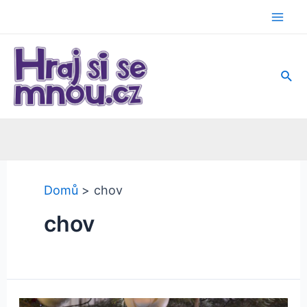
Přeskočit
na
Mai
obsah
Men
Hled
Domů
chov
chov