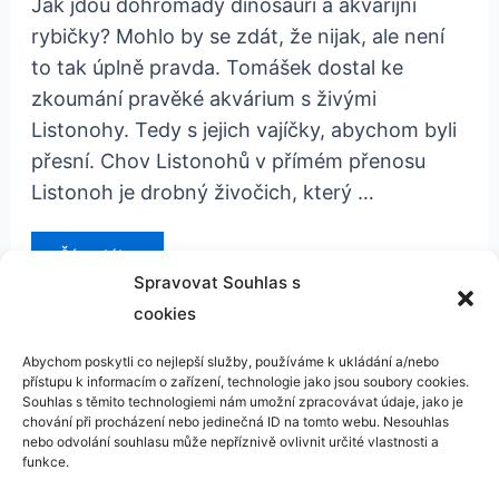
Jak jdou dohromady dinosauři a akvarijní
rybičky? Mohlo by se zdát, že nijak, ale není
to tak úplně pravda. Tomášek dostal ke
zkoumání pravěké akvárium s živými
Listonohy. Tedy s jejich vajíčky, abychom byli
přesní. Chov Listonohů v přímém přenosu
Listonoh je drobný živočich, který …
recenze:
Číst dál »
Pravěké
Spravovat Souhlas s
akvárium
Albi
cookies
Abychom poskytli co nejlepší služby, používáme k ukládání a/nebo
přístupu k informacím o zařízení, technologie jako jsou soubory cookies.
Kontakt
Souhlas s těmito technologiemi nám umožní zpracovávat údaje, jako je
chování při procházení nebo jedinečná ID na tomto webu. Nesouhlas
GDPR
nebo odvolání souhlasu může nepříznivě ovlivnit určité vlastnosti a
funkce.