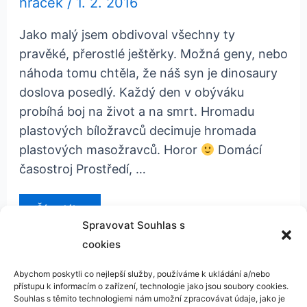
hraček
/
1. 2. 2016
Jako malý jsem obdivoval všechny ty
pravěké, přerostlé ještěrky. Možná geny, nebo
náhoda tomu chtěla, že náš syn je dinosaury
doslova posedlý. Každý den v obýváku
probíhá boj na život a na smrt. Hromadu
plastových bíložravců decimuje hromada
plastových masožravců. Horor
Domácí
časostroj Prostředí, …
Recenze:
Číst dál »
Albi
–
Spravovat Souhlas s
Cesta
cookies
do
pravěku
Abychom poskytli co nejlepší služby, používáme k ukládání a/nebo
přístupu k informacím o zařízení, technologie jako jsou soubory cookies.
Kontakt
Souhlas s těmito technologiemi nám umožní zpracovávat údaje, jako je