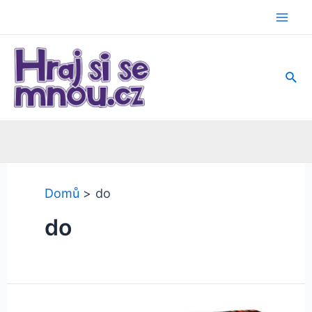
Přeskočit
na
Mai
obsah
Men
Hled
Domů
do
do