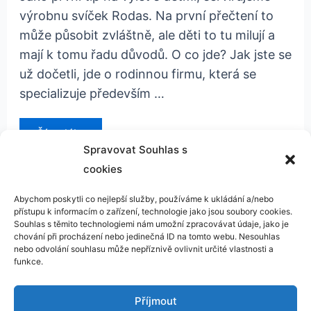
výrobnu svíček Rodas. Na první přečtení to
může působit zvláštně, ale děti to tu milují a
mají k tomu řadu důvodů. O co jde? Jak jste se
už dočetli, jde o rodinnou firmu, která se
specializuje především …
svíčkárna
Číst dál »
Rodas
Spravovat Souhlas s
cookies
Abychom poskytli co nejlepší služby, používáme k ukládání a/nebo
přístupu k informacím o zařízení, technologie jako jsou soubory cookies.
Kontakt
Souhlas s těmito technologiemi nám umožní zpracovávat údaje, jako je
chování při procházení nebo jedinečná ID na tomto webu. Nesouhlas
GDPR
nebo odvolání souhlasu může nepříznivě ovlivnit určité vlastnosti a
funkce.
Příjmout