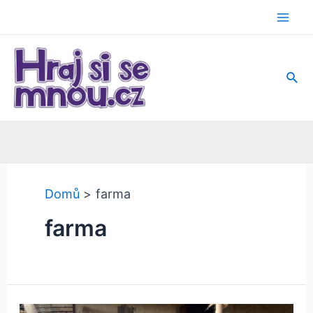
Přeskočit
na
Mai
obsah
Men
Hled
Domů
farma
farma