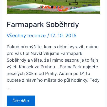
Farmapark Soběhrdy
Všechny recenze
/
17. 10. 2015
Pokud přemýšlíte, kam s dětmi vyrazit, máme
pro vás tip! Navštívili jsme Farmapark
Soběhrdy a věřte, že i mimo sezonu je to fajn
výlet. Kousek za Prahou… FarmaPark najdete
necelých 30km od Prahy. Autem po D1 tu
budete z hlavního města do půl hodinky. Tedy
…
Farmapark
Číst dál »
Soběhrdy