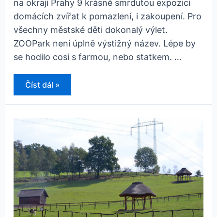
na okraji Prahy 9 krásně smrdutou expozici
domácích zvířat k pomazlení, i zakoupení. Pro
všechny městské děti dokonalý výlet.
ZOOPark není úplně výstižný název. Lépe by
se hodilo cosi s farmou, nebo statkem. …
tip
Číst dál »
na
výlet:
ZOOPark
Radonice