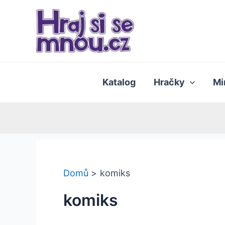
Přeskočit
na
obsah
Katalog
Hračky
Mi
Domů
komiks
komiks