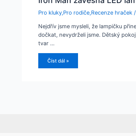
Iron Man závěsná LED l
Pro kluky
,
Pro rodiče
,
Recenze hraček
Nejdřív jsme mysleli, že lampičku př
dočkat, nevydrželi jsme. Dětský pokoj
tvar …
Iron
Číst dál »
Man
závěsná
LED
lampička
MARVEL