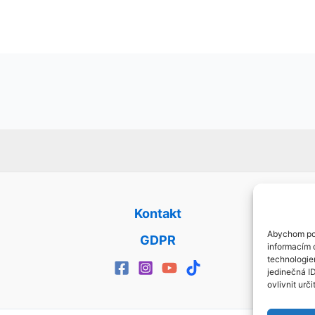
Kontakt
Abychom pos
GDPR
informacím o
technologie
jedinečná I
ovlivnit urči