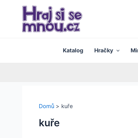
Přeskočit
na
obsah
Katalog
Hračky
Mi
Domů
kuře
kuře