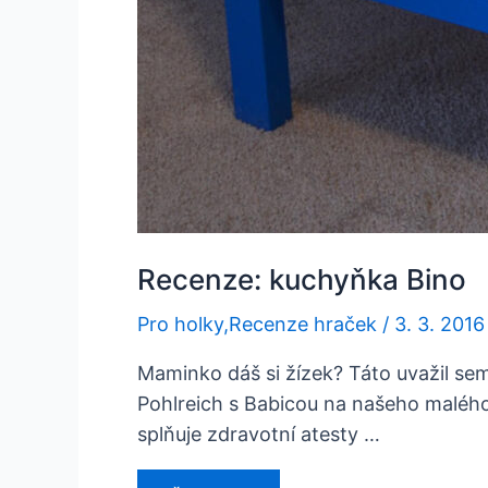
Recenze: kuchyňka Bino
Pro holky
,
Recenze hraček
/
3. 3. 2016
Maminko dáš si žízek? Táto uvažil sem
Pohlreich s Babicou na našeho malého
splňuje zdravotní atesty …