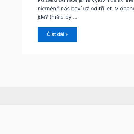
Po delší odmlce jsme vylovili ze skří
nicméně nás baví už od tří let. V obch
jde? (mělo by …
Padající
Číst dál »
Opičky
Tumblin
Monkeys