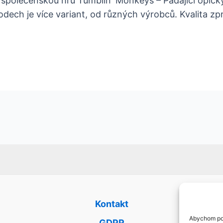
ně společenskou hru Tumblin´Monkeys – Padající opičky
odech je více variant, od různých výrobců. Kvalita zp
Kontakt
Abychom pos
GDPR