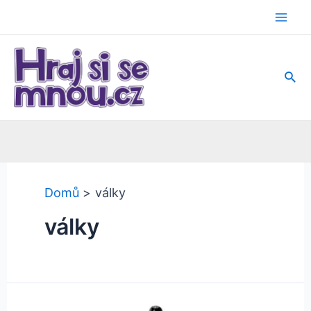
Přeskočit
na
Mai
obsah
Men
Hled
Domů
války
války