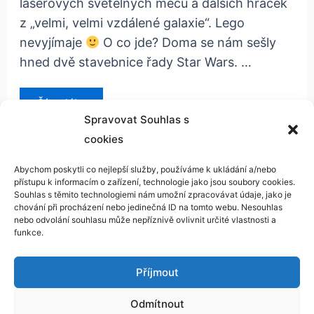
laserových světelných mečů a dalších hraček
z „velmi, velmi vzdálené galaxie“. Lego
nevyjímaje
O co jde? Doma se nám sešly
hned dvě stavebnice řady Star Wars. …
recenze:
Číst dál »
Lego
Star
Spravovat Souhlas s
Wars
cookies
Abychom poskytli co nejlepší služby, používáme k ukládání a/nebo
přístupu k informacím o zařízení, technologie jako jsou soubory cookies.
Kontakt
Souhlas s těmito technologiemi nám umožní zpracovávat údaje, jako je
chování při procházení nebo jedinečná ID na tomto webu. Nesouhlas
GDPR
nebo odvolání souhlasu může nepříznivě ovlivnit určité vlastnosti a
funkce.
Příjmout
Odmítnout