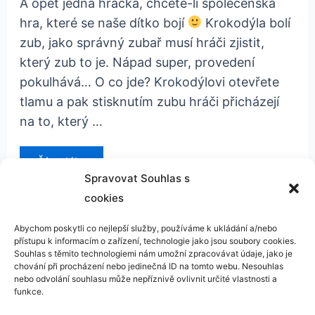
A opět jedna hračka, chcete-li společenská
hra, které se naše dítko bojí
Krokodýla bolí
zub, jako správný zubař musí hráči zjistit,
který zub to je. Nápad super, provedení
pokulhává… O co jde? Krokodýlovi otevřete
tlamu a pak stisknutím zubu hráči přicházejí
na to, který …
Krokodýlí
Číst dál »
zubař
Spravovat Souhlas s
(Crocodile
dentist)
cookies
Abychom poskytli co nejlepší služby, používáme k ukládání a/nebo
přístupu k informacím o zařízení, technologie jako jsou soubory cookies.
Kontakt
Souhlas s těmito technologiemi nám umožní zpracovávat údaje, jako je
chování při procházení nebo jedinečná ID na tomto webu. Nesouhlas
GDPR
nebo odvolání souhlasu může nepříznivě ovlivnit určité vlastnosti a
funkce.