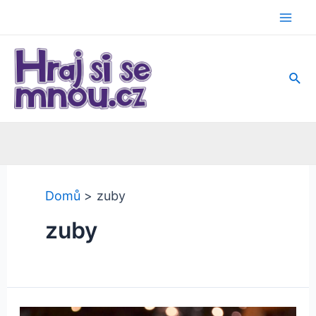
Přeskočit
na
Mai
obsah
Men
Hled
Domů
zuby
zuby