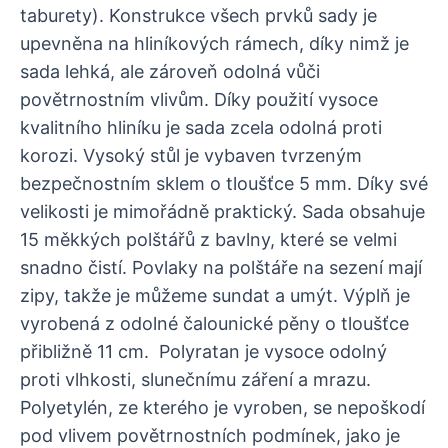
taburety). Konstrukce všech prvků sady je
upevněna na hliníkových rámech, díky nimž je
sada lehká, ale zároveň odolná vůči
povětrnostním vlivům. Díky použití vysoce
kvalitního hliníku je sada zcela odolná proti
korozi. Vysoký stůl je vybaven tvrzeným
bezpečnostním sklem o tloušťce 5 mm. Díky své
velikosti je mimořádně praktický. Sada obsahuje
15 měkkých polštářů z bavlny, které se velmi
snadno čistí. Povlaky na polštáře na sezení mají
zipy, takže je můžeme sundat a umýt. Výplň je
vyrobená z odolné čalounické pěny o tloušťce
přibližně 11 cm. Polyratan je vysoce odolný
proti vlhkosti, slunečnímu záření a mrazu.
Polyetylén, ze kterého je vyroben, se nepoškodí
pod vlivem povětrnostních podmínek, jako je