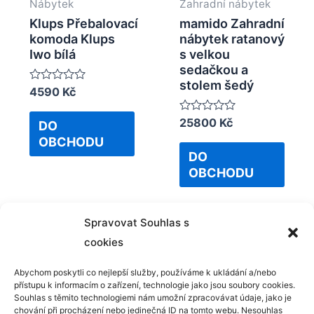
Nábytek
Zahradní nábytek
Klups Přebalovací
mamido Zahradní
komoda Klups
nábytek ratanový
Iwo bílá
s velkou
sedačkou a
stolem šedý
Rated
4590
Kč
0
out
Rated
25800
Kč
of
DO
0
5
OBCHODU
out
of
DO
5
OBCHODU
Spravovat Souhlas s
cookies
Abychom poskytli co nejlepší služby, používáme k ukládání a/nebo
přístupu k informacím o zařízení, technologie jako jsou soubory cookies.
Kontakt
Souhlas s těmito technologiemi nám umožní zpracovávat údaje, jako je
chování při procházení nebo jedinečná ID na tomto webu. Nesouhlas