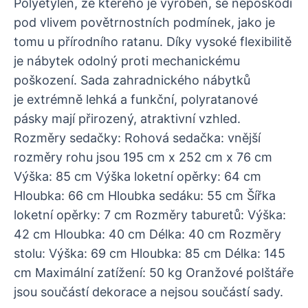
Polyetylén, ze kterého je vyroben, se nepoškodí
pod vlivem povětrnostních podmínek, jako je
tomu u přírodního ratanu. Díky vysoké flexibilitě
je nábytek odolný proti mechanickému
poškození. Sada zahradnického nábytků
je extrémně lehká a funkční, polyratanové
pásky mají přirozený, atraktivní vzhled.
Rozměry sedačky: Rohová sedačka: vnější
rozměry rohu jsou 195 cm x 252 cm x 76 cm
Výška: 85 cm Výška loketní opěrky: 64 cm
Hloubka: 66 cm Hloubka sedáku: 55 cm Šířka
loketní opěrky: 7 cm Rozměry taburetů: Výška:
42 cm Hloubka: 40 cm Délka: 40 cm Rozměry
stolu: Výška: 69 cm Hloubka: 85 cm Délka: 145
cm Maximální zatížení: 50 kg Oranžové polštáře
jsou součástí dekorace a nejsou součástí sady.