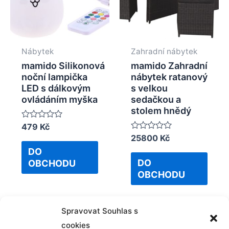
Nábytek
Zahradní nábytek
mamido Silikonová
mamido Zahradní
noční lampička
nábytek ratanový
LED s dálkovým
s velkou
ovládáním myška
sedačkou a
stolem hnědý
Rated
479
Kč
0
Rated
25800
Kč
out
0
of
DO
out
5
of
DO
OBCHODU
5
OBCHODU
Spravovat Souhlas s
cookies