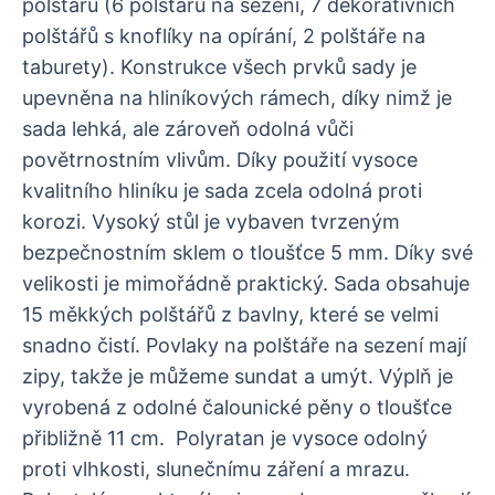
polštářů (6 polštářů na sezení, 7 dekorativních
polštářů s knoflíky na opírání, 2 polštáře na
taburety). Konstrukce všech prvků sady je
upevněna na hliníkových rámech, díky nimž je
sada lehká, ale zároveň odolná vůči
povětrnostním vlivům. Díky použití vysoce
kvalitního hliníku je sada zcela odolná proti
korozi. Vysoký stůl je vybaven tvrzeným
bezpečnostním sklem o tloušťce 5 mm. Díky své
velikosti je mimořádně praktický. Sada obsahuje
15 měkkých polštářů z bavlny, které se velmi
snadno čistí. Povlaky na polštáře na sezení mají
zipy, takže je můžeme sundat a umýt. Výplň je
vyrobená z odolné čalounické pěny o tloušťce
přibližně 11 cm. Polyratan je vysoce odolný
proti vlhkosti, slunečnímu záření a mrazu.