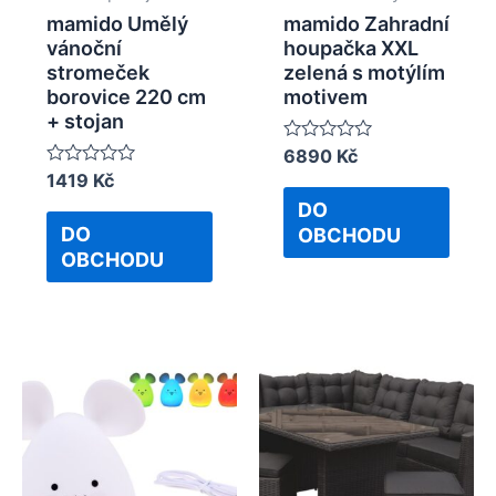
mamido Umělý
mamido Zahradní
vánoční
houpačka XXL
stromeček
zelená s motýlím
borovice 220 cm
motivem
+ stojan
Rated
6890
Kč
0
Rated
1419
Kč
out
0
of
DO
out
5
of
DO
OBCHODU
5
OBCHODU