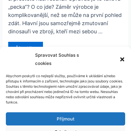
„pecka“? O co jde? Záměr výrobce je
komplikovanější, než se může na první pohled
zdát. Hlavní jsou samozřejmě zmutovaní
dinosauři ve zbroji, kteří mezi sebou …
Predasaurus
Číst dál »
DNA
Spravovat Souhlas s
cookies
Abychom poskytli co nejlepší služby, používáme k ukládání a/nebo
přístupu k informacím o zařízení, technologie jako jsou soubory cookies.
Kontakt
Souhlas s těmito technologiemi nám umožní zpracovávat údaje, jako je
chování při procházení nebo jedinečná ID na tomto webu. Nesouhlas
GDPR
nebo odvolání souhlasu může nepříznivě ovlivnit určité vlastnosti a
funkce.
Příjmout