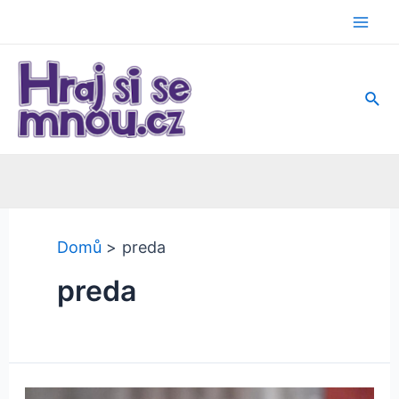
Přeskočit
na
Mai
obsah
Men
Hled
Domů
preda
preda