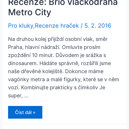
Recenze: Brio vláčkodráha
Metro City
Pro kluky
,
Recenze hraček
/
5. 2. 2016
Na druhou kolej přijíždí osobní vlak, směr
Praha, hlavní nádraží. Omluvte prosím
zpoždění 10 minut. Důvodem je srážka s
dinosaurem. Hádáte správně, rozšířili jsme
naše dřevěné kolejiště. Dokonce máme
vagónky metra a malé figurky, které se v něm
vozí. Kombinujte prakticky s čímkoliv Je
super, …
Recenze:
Číst dál »
Brio
vláčkodráha
Metro
City