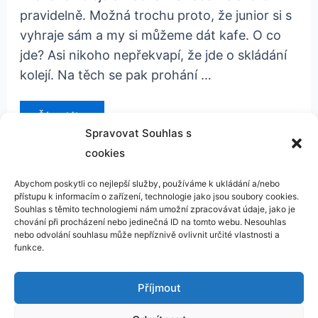
pravidelně. Možná trochu proto, že junior si s
vyhraje sám a my si můžeme dát kafe. O co
jde? Asi nikoho nepřekvapí, že jde o skládání
kolejí. Na těch se pak prohání …
dřevěné
Číst dál »
vláčky
LILLABO
Spravovat Souhlas s
cookies
Abychom poskytli co nejlepší služby, používáme k ukládání a/nebo
přístupu k informacím o zařízení, technologie jako jsou soubory cookies.
Kontakt
Souhlas s těmito technologiemi nám umožní zpracovávat údaje, jako je
chování při procházení nebo jedinečná ID na tomto webu. Nesouhlas
GDPR
nebo odvolání souhlasu může nepříznivě ovlivnit určité vlastnosti a
funkce.
Příjmout