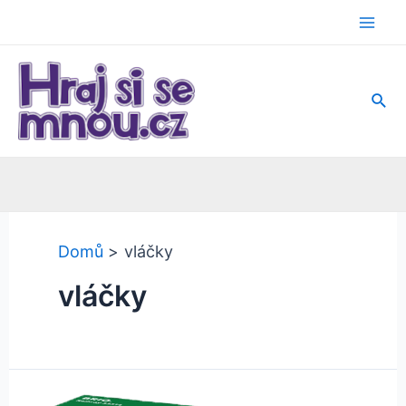
Přeskočit
na
Mai
obsah
Men
Hled
Domů
vláčky
vláčky