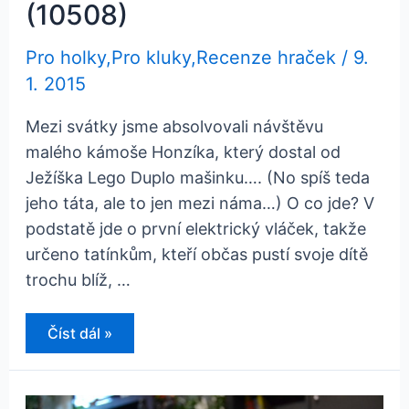
(10508)
Pro holky
,
Pro kluky
,
Recenze hraček
/
9.
1. 2015
Mezi svátky jsme absolvovali návštěvu
malého kámoše Honzíka, který dostal od
Ježíška Lego Duplo mašinku…. (No spíš teda
jeho táta, ale to jen mezi náma…) O co jde? V
podstatě jde o první elektrický vláček, takže
určeno tatínkům, kteří občas pustí svoje dítě
trochu blíž, …
Lego
Číst dál »
Duplo
vláček
deluxe
(10508)