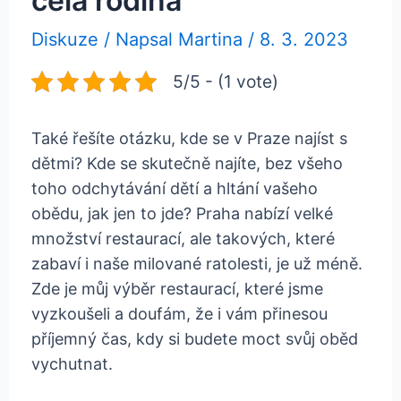
celá rodina
Diskuze
/ Napsal
Martina
/
8. 3. 2023
5/5 - (1 vote)
Také řešíte otázku, kde se v Praze najíst s
dětmi? Kde se skutečně najíte, bez všeho
toho odchytávání dětí a hltání vašeho
obědu, jak jen to jde? Praha nabízí velké
množství restaurací, ale takových, které
zabaví i naše milované ratolesti, je už méně.
Zde je můj výběr restaurací, které jsme
vyzkoušeli a doufám, že i vám přinesou
příjemný čas, kdy si budete moct svůj oběd
vychutnat.