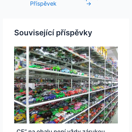
pro
Příspěvek
→
příspěvek
Související příspěvky
„CE“ na obalu není vždy zárukou