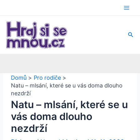
Přeskočit
na
Mai
obsah
Men
Hled
Domů
Pro rodiče
Natu – mlsání, které se u vás doma dlouho
nezdrží
Natu – mlsání, které se u
vás doma dlouho
nezdrží