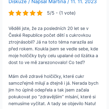
Diskuze
/ Napsal
Martina
/
11. 11. 2023
5/5 - (1 vote)
Věděli jste, že za posledních 20 let se v
České Republice počet dětí s cukrovkou
ztrojnásobil? Já na toto téma narazila asi
před rokem. Koukla jsem se vedle sebe, kde
moje holčičky byly celu upalané od lízátka a
dost to ve mě zarezonovalo! Co teď?
Mám dvě zdravé holčičky, které cukr
samozřejmě milují a dtejně i já. Nerada bych
jim ho úplně odepřela a tak jsem začala
pokukovat po “zdravějším” mlsání, které si
nemusíme vyčítat. A tady se objevilo Natu!