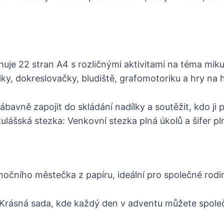
uje 22 stran A4 s rozličnými aktivitami na téma mikul
iky, dokreslovačky, bludiště, grafomotoriku a hry na h
bavně zapojit do skládání nadílky a soutěžit, kdo ji 
lášská stezka: Venkovní stezka plná úkolů a šifer pl
čního městečka z papíru, ideální pro společné rodin
Krásná sada, kde každý den v adventu můžete spole