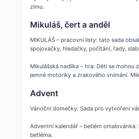
zimu.
Mikuláš, čert a anděl
MIKULÁŠ – pracovní listy: tato sada obsah
spojovačky, hledačky, počítání, řady, slab
Mikulášská nadílka – hra: Děti se mohou zá
jemné motoriky a zrakového vnímání. Miku
Advent
Vánoční domečky: Sada pro vytvoření váno
Adventní kalendář – betlém omalovánka: 
betléma.