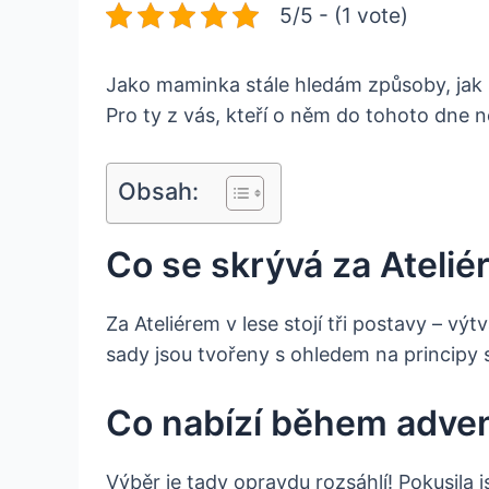
5/5 - (1 vote)
Jako maminka stále hledám způsoby, jak s
Pro ty z vás, kteří o něm do tohoto dne ne
Obsah:
Co se skrývá za Atelié
Za Ateliérem v lese stojí tři postavy – vý
sady jsou tvořeny s ohledem na principy s
Co nabízí během adven
Výběr je tady opravdu rozsáhlí! Pokusila j