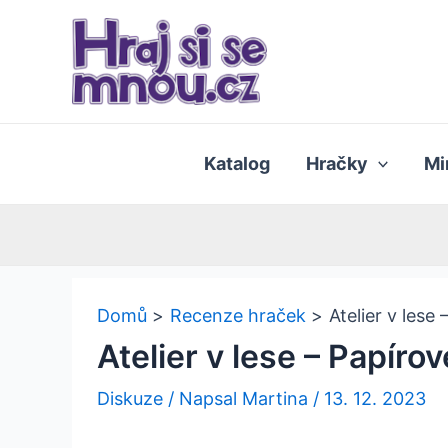
Přeskočit
na
obsah
Katalog
Hračky
Mi
Domů
Recenze hraček
Atelier v lese
Atelier v lese – Papíro
Diskuze
/ Napsal
Martina
/
13. 12. 2023