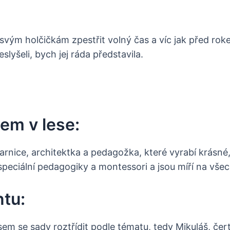
vým holčičkám zpestřit volný čas a víc jak před rok
slyšeli, bych jej ráda představila.
rem v lese:
tvarnice, architektka a pedagožka, které vyrabí krásné,
peciální pedagogiky a montessori a jsou míří na všech
tu:
sem se sady roztřídit podle tématu, tedy Mikuláš, čert