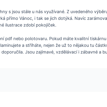
šechny s jsou stále u nás využívané. Z uvedeného vý
ýká přímo Vánoc, i tak se jich dotýká. Navíc zarámova
é ilustrace zdobí pokojíček.
ení pdf nebo polotovaru. Pokud máte kvalitní tiskárnu 
aminujete a stříháte, nejen že už to nějakou tu částku
le doporučila. Jsou zajímavé, vzdělávací i zábavné a