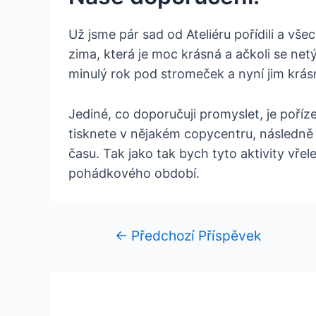
Už jsme pár sad od Ateliéru pořídili a v
zima, která je moc krásná a ačkoli se net
minulý rok pod stromeček a nyní jim krásn
Jediné, co doporučuji promyslet, je poříz
tisknete v nějakém copycentru, následně l
času. Tak jako tak bych tyto aktivity vře
pohádkového období.
←
Předchozí Příspěvek
Navigace
pro
příspěvek