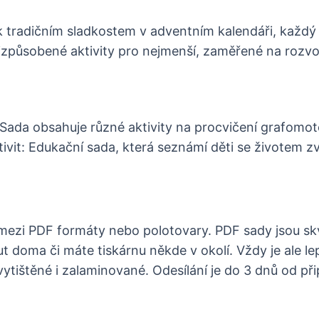
a k tradičním sladkostem v adventním kalendáři, každý
izpůsobené aktivity pro nejmenší, zaměřené na rozvo
da obsahuje různé aktivity na procvičení grafomotor
ivit: Edukační sada, která seznámí děti se životem zv
 mezi PDF formáty nebo polotovary. PDF sady jsou sk
t doma či máte tiskárnu někde v okolí. Vždy je ale lep
ytištěné i zalaminované. Odesílání je do 3 dnů od při