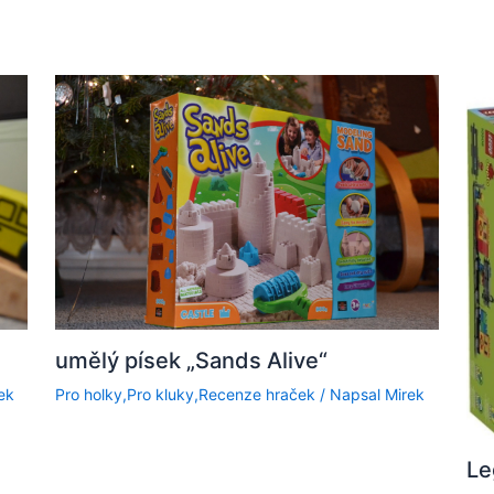
umělý písek „Sands Alive“
ek
Pro holky
,
Pro kluky
,
Recenze hraček
/ Napsal
Mirek
Le