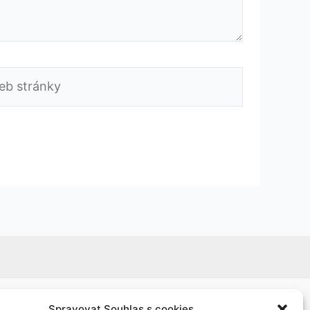
b
ánky
Spravovat Souhlas s cookies