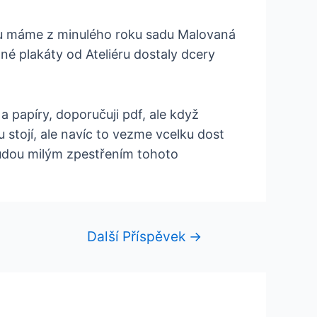
běru máme z minulého roku sadu Malovaná
né plakáty od Ateliéru dostaly dcery
a papíry, doporučuji pdf, ale když
 stojí, ale navíc to vezme vcelku dost
 budou milým zpestřením tohoto
Další Příspěvek
→