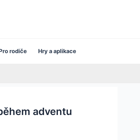
Pro rodiče
Hry a aplikace
ík během adventu