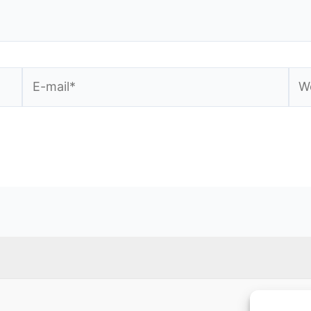
E-
We
mail*
str